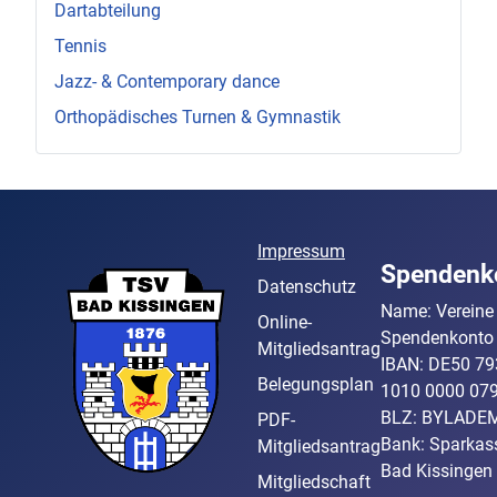
Dartabteilung
Tennis
Jazz- & Contemporary dance
Orthopädisches Turnen & Gymnastik
Impressum
Spendenk
Datenschutz
Name: Vereine 
Online-
Spendenkonto
Mitgliedsantrag
IBAN: DE50 79
Belegungsplan
1010 0000 07
BLZ: BYLADE
PDF-
Bank: Sparkas
Mitgliedsantrag
Bad Kissingen
Mitgliedschaft